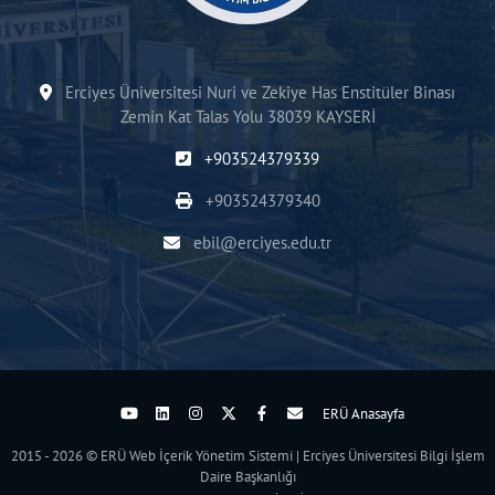
Erciyes Üniversitesi Nuri ve Zekiye Has Enstitüler Binası
Zemin Kat Talas Yolu 38039 KAYSERİ
+903524379339
+903524379340
ebil@erciyes.edu.tr
ERÜ Anasayfa
2015 - 2026 © ERÜ Web İçerik Yönetim Sistemi | Erciyes Üniversitesi Bilgi İşlem
Daire Başkanlığı