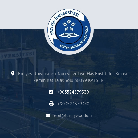
Erciyes Üniversitesi Nuri ve Zekiye Has Enstitüler Binası
Zemin Kat Talas Yolu 38039 KAYSERİ
+903524379339
+903524379340
ebil@erciyes.edu.tr