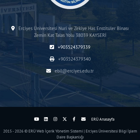
Erciyes Üniversitesi Nuri ve Zekiye Has Enstitüler Binası
Zemin Kat Talas Yolu 38039 KAYSERİ
+903524379339
+903524379340
ebil@erciyes.edu.tr
ERÜ Anasayfa
2015 - 2026 © ERÜ Web İçerik Yönetim Sistemi | Erciyes Üniversitesi Bilgi İşlem
Daire Başkanlığı