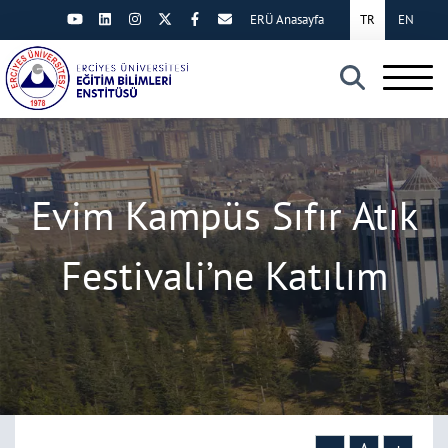
ERÜ Anasayfa
TR
EN
×
Evim Kampüs Sıfır Atık
Festivali’ne Katılım