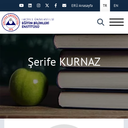
ERÜ Anasayfa
TR
EN
×
Şerife KURNAZ