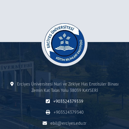
Erciyes Üniversitesi Nuri ve Zekiye Has Enstitüler Binası
Zemin Kat Talas Yolu 38039 KAYSERİ
+903524379339
+903524379340
ebil@erciyes.edu.tr