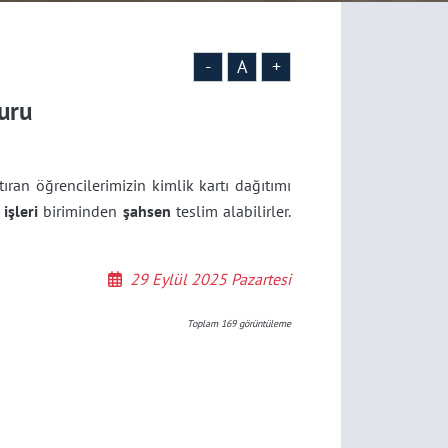
-
A
+
uru
an öğrencilerimizin kimlik kartı dağıtımı
işleri
biriminden
şahsen
teslim alabilirler.
29 Eylül 2025 Pazartesi
Toplam
169
görüntüleme