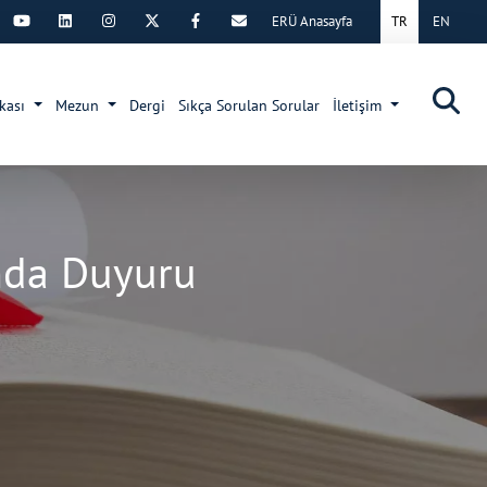
ERÜ Anasayfa
TR
EN
×
ikası
Mezun
Dergi
Sıkça Sorulan Sorular
İletişim
ında Duyuru