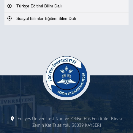
Türkçe Eğitimi Bilim Dalı
Sosyal Bilimler Eğitimi Bilim Dalı
Erciyes Üniversitesi Nuri ve Zekiye Has Enstitüler Binası
Zemin Kat Talas Yolu 38039 KAYSERİ