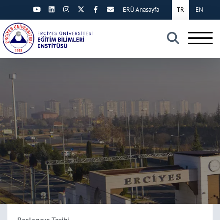
ERÜ Anasayfa
TR
EN
×